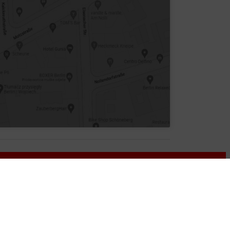
nformationen
GB
tenschutz
mpressum