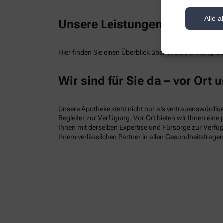
Alle a
Unsere Leistungen
Alle Leistungen
Hier finden Sie einen Überblick über unsere umfangreic
Wir sind für Sie da – vor Ort u
Unsere Apotheke steht nicht nur als vertrauenswürdiger
Begleiter zur Verfügung. Vor Ort bieten wir Ihnen ein
Ihnen mit derselben Expertise und Fürsorge zur Verfüg
Ihrem verlässlichen Partner in allen Gesundheitsfragen