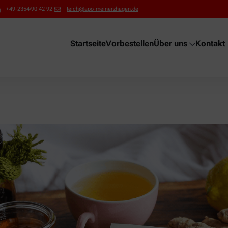
+49-2354/90 42 92
teich@apo-meinerzhagen.de
Startseite
Vorbestellen
Über uns
Kontakt