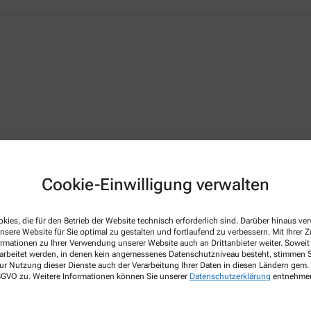
Cookie-Einwilligung verwalten
 Herzen!
kies, die für den Betrieb der Website technisch erforderlich sind. Darüber hinaus v
ice rund um Ihre Gesundheit und Ihr Wohlbefinden. Unser Ziel ist es, Sie
nsere Website für Sie optimal zu gestalten und fortlaufend zu verbessern. Mit Ihrer
ormationen zu Ihrer Verwendung unserer Website auch an Drittanbieter weiter. Soweit
eiten Leistungsspektrum, fachkundiger und persönlicher Beratung und umf
rarbeitet werden, in denen kein angemessenes Datenschutzniveau besteht, stimmen Si
ur Nutzung dieser Dienste auch der Verarbeitung Ihrer Daten in diesen Ländern gem. 
 DSGVO zu. Weitere Informationen können Sie unserer
Datenschutzerklärung
entnehme
rn auch online. So sparen Sie doppelte Wege und profitieren von exklusiv