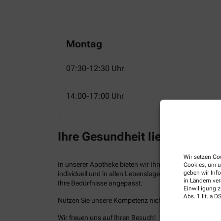
Montag
07:30-12:30 Uhr
14:00-17:00 Uhr
Ihre Gesundheit liegt uns am
Wir setzen Coo
In unserer Apotheke bieten wir Ihnen kompetenten Serv
Cookies, um u
geben wir Inf
individuell und in allen Lebenslagen. Neben einem br
in Ländern ve
Ihre Bedürfnisse angepasst.
Einwilligung z
Abs. 1 lit. a
Nutzen Sie unsere Kompetenz nicht nur vor Ort, sonde
Wir freuen uns auf Ihren Besuch!