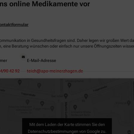
 uns online Medikamente vor
ontaktformular
Kommunikation in Gesundheitsfragen sind. Daher legen wir großen Wert dara
, eine Beratung wünschen oder einfach nur unsere Öffnungszeiten wissen 
mer
E-Mail-Adresse
4/90 42 92
teich@apo-meinerzhagen.de
Mit dem Laden der Karte stimmen Sie den
Datenschutzbestimmungen von Google zu.