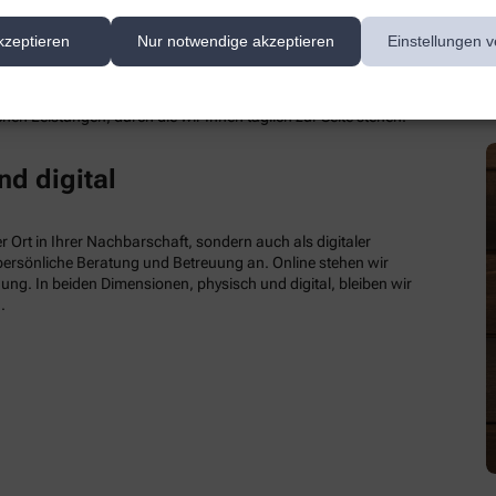
kzeptieren
Nur notwendige akzeptieren
Einstellungen v
hen Leistungen, durch die wir Ihnen täglich zur Seite stehen.
nd digital
 Ort in Ihrer Nachbarschaft, sondern auch als digitaler
e persönliche Beratung und Betreuung an. Online stehen wir
ung. In beiden Dimensionen, physisch und digital, bleiben wir
.