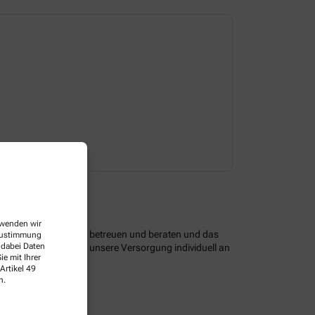
Dienstag
07:30-12:30 
14:00-17:00 
erwenden wir
 optimal zu versorgen, betreuen und beraten und das
 Zustimmung
 dabei Daten
assendem Service ist unsere Versorgung individuell an
e mit Ihrer
Artikel 49
n.
en Angeboten.