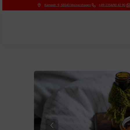
Kampstr. 9
,
58540
Meinerzhagen
+49-2354/90 42 90